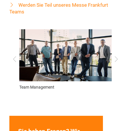
Werden Sie Teil unseres Messe Frankfurt
Teams
Zurück
Vor
ement
Team Ausstattung